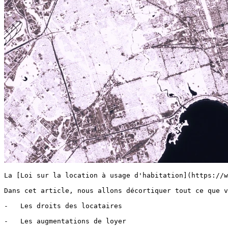
La [Loi sur la location à usage d'habitation](https://www.ontario.ca/laws/statute/06r17) (LLUH) est une loi de l'Ontario qui détaille les droits et responsabilités du locateur et du locataire. Cette loi s'applique à la plupart des unités résidentielles privées, y compris les appartements, les condos et les maisons.

Dans cet article, nous allons décortiquer tout ce que vous devez savoir sur vos droits en tant que locataire en Ontario, notamment :

-   Les droits des locataires
    
-   Les augmentations de loyer
    
-   Les lois sur l'éviction
    
-   Le dépôt de garantie locatif
    
-   Le retard de paiement de loyer permis
    
-   La pénalité pour rupture de bail
    
-   Comment mettre fin à une location
    

[Découvrez les droits des locataires pour chaque province](https://chexy.co/insider/tenant-rights-canada) au Canada et apprenez-en plus sur le [formulaire de demande de location gratuit en Ontario](https://chexy.co/insider/all-about-the-ontario-rental-application-form-410).

## Les droits des locataires en Ontario, Canada

La [LLUH](https://www.ontario.ca/laws/statute/06r17) contient toutes les informations que vous devez connaître sur vos droits en tant que locataire. Voici les droits et responsabilités les plus importants que vous et votre locateur devez suivre.

#### Quels sont les droits des locataires pendant des travaux de construction en Ontario?

Si votre locateur souhaite rénover le logement locatif, il doit fournir un avis d'entrée écrit au moins 60 jours avant le début des travaux. L'avis doit préciser les raisons des rénovations, la nature des travaux à effectuer et tout inconvénient prévu.

L'unité doit rester habitable pendant les rénovations, et vous devriez pouvoir y vivre sans être